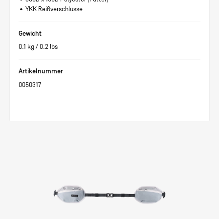
• YKK Reißverschlüsse
Gewicht
0.1
kg /
0.2
lbs
Artikelnummer
0050317