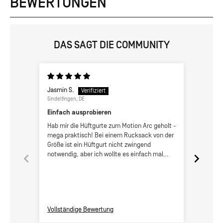
BEWERTUNGEN
DAS SAGT DIE COMMUNITY
Jasmin S.
Michal 
Sindelfingen, DE
Warsaw, 
Einfach ausprobieren
Very u
Hab mir die Hüftgurte zum Motion Arc geholt -
fast ins
mega praktisch! Bei einem Rucksack von der
small pe
Größe ist ein Hüftgurt nicht zwingend
can rea
notwendig, aber ich wollte es einfach mal
ausprobieren. Hab's nicht bereut! Sitzen fest
und man kommt easy an alles ran, ohne den
Rucksack abnehmen zu müssen.
Taschentücher, Airpods, Desinfektionsmittel
oder ähnliche Kleinigkeiten sind immer
Vollständige Bewertung
Vollstä
Griffbereit. Dazu sitzt der Rucksack einfach
nochmal sicherer am Rücken, was ich beim