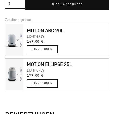
den beiden zusätzlichen Hüftgurttaschen, die für einen bequemen Sitz
IN DEN WARENKORB
auf der Hüfte sorgen und Dir helfen, die wichtigsten Dinge in Reichweite
und gut organisiert zu halten.
Zubehör ergänzen
MOTION ARC 20L
LIGHT GREY
159,00 €
HINZUFÜGEN
MOTION ELLIPSE 25L
LIGHT GREY
179,00 €
HINZUFÜGEN