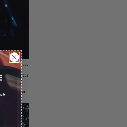
lter. Und dank des
in ihrem
d die einzigartige
E
nschen aus der
n. Einige mit
gelegenen Ort zu
es &
 ist.