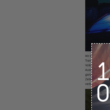
Wir bewegten uns 
Trampens lernten 
Volkswagen T3 von
Aussicht auf die 
ganzen Welt. Dies 
Zelten, andere in
verbringen, an dem