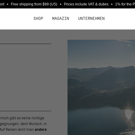
port • Free shipping from $99 (US) • Prices include VAT & duties • 1% for the 
SHOP
MAGAZIN
UNTERNEHMEN
mich gibt es keine richtige
Begegnungen, dem Wunsch, in
. Auf Reisen lernt man
andere