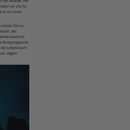
 der Abreise, traf
haben wir uns für
e er nur einen
 ersten Ziel zu
itzen, der
kende Aussicht!
dal (Ausgangspunkt
st der Lebensraum
 von Jägern