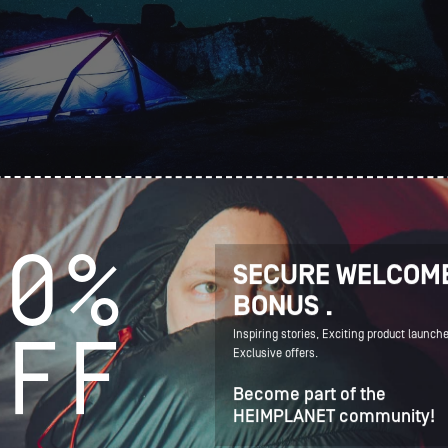
nur mit öffentlichen Verkehrsmitteln, auf unseren Beinen und manchmal per Anha
10%
wir Michael, Max, Stefan und Daniel kennen. Drei Jungs aus Deutschland, die uns 
 Odda nach Tyssedal mitgenommen haben. Auch sie wollten sich zurücklehnen un
SECURE
WELCOM
Trolltunga genießen. In Tyssedal angekommen, empfängt ein riesiger Parkplatz Me
BONUS
.
ist der letzte Kontrollpunkt, bevor wir die 22 km lange Wanderung in Angriff nehme
 Wohnmobilen, aber alle sind bereit und ausgerüstet, um eine Nacht an diesem ab
OFF
Inspiring stories,
Exciting product launch
 nicht einmal Handys funktionieren und das Einzige, was es hier gibt, eine Toilette
Exclusive offers.
Become part of the
HEIMPLANET community!