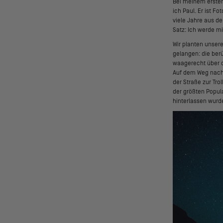
Bei meinem ersten 
ich Paul. Er ist F
viele Jahre aus d
Satz: Ich werde m
Wir planten unsere
gelangen: die ber
waagerecht über d
Auf dem Weg nach 
der Straße zur Tr
der größten Popula
hinterlassen wurd