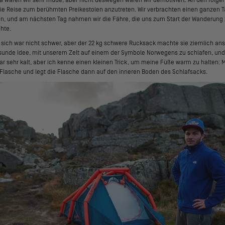
die Reise zum berühmten Preikestolen anzutreten. Wir verbrachten einen ganzen T
, und am nächsten Tag nahmen wir die Fähre, die uns zum Start der Wanderung
chte.
sich war nicht schwer, aber der 22 kg schwere Rucksack machte sie ziemlich an
unde Idee, mit unserem Zelt auf einem der Symbole Norwegens zu schlafen, und
ar sehr kalt, aber ich kenne einen kleinen Trick, um meine Füße warm zu halten:
ne Flasche und legt die Flasche dann auf den inneren Boden des Schlafsacks.