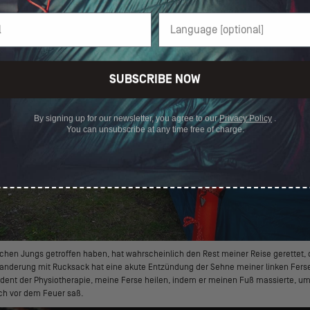
SUBSCRIBE NOW
By signing up for our newsletter, you agree to our
Privacy Policy
.
You can unsubscribe at any time free of charge.
schen Jungs getroffen haben, hat wahrscheinlich den Rest meiner Reise gerettet,
anderung mit Rucksack hat eine akute Entzündung der Sehne meiner linken Ferse
udent der Physiotherapie, meine Ferse heilen, indem er meinen Fuß massierte, 
ich vor dem Feuer saß.