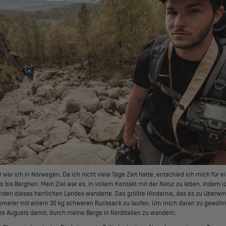
war ich in Norwegen. Da ich nicht viele Tage Zeit hatte, entschied ich mich für 
o bis Berghen. Mein Ziel war es, in vollem Kontakt mit der Natur zu leben, indem i
rden dieses herrlichen Landes wanderte. Das größte Hindernis, das es zu überwind
ometer mit einem 20 kg schweren Rucksack zu laufen. Um mich daran zu gewöhn
des Augusts damit, durch meine Berge in Norditalien zu wandern.