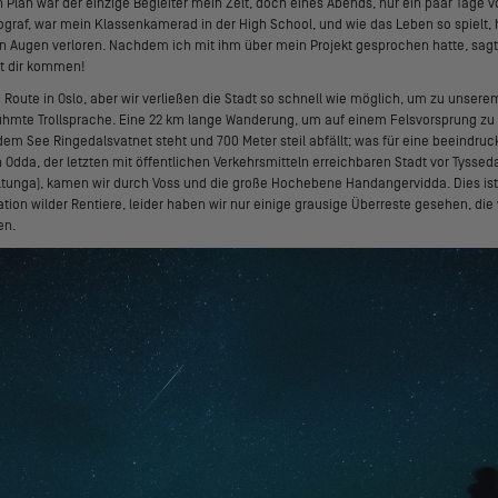
Plan war der einzige Begleiter mein Zelt, doch eines Abends, nur ein paar Tage vor
otograf, war mein Klassenkamerad in der High School, und wie das Leben so spielt, 
en Augen verloren. Nachdem ich mit ihm über mein Projekt gesprochen hatte, sagt
it dir kommen!
 Route in Oslo, aber wir verließen die Stadt so schnell wie möglich, um zu unserem
ühmte Trollsprache. Eine 22 km lange Wanderung, um auf einem Felsvorsprung zu s
em See Ringedalsvatnet steht und 700 Meter steil abfällt; was für eine beeindruc
Odda, der letzten mit öffentlichen Verkehrsmitteln erreichbaren Stadt vor Tysse
olltunga), kamen wir durch Voss und die große Hochebene Handangervidda. Dies i
tion wilder Rentiere, leider haben wir nur einige grausige Überreste gesehen, die
en.